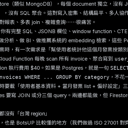
nt store（類似 MongoDB），每個 document 獨立，沒有 JO
有但受限），沒有 SQL 聚合。這對寫入密集、結構扁平、多
報表、多表 join、複雜查詢⋯⋯很痛苦。
s，你有完整 SQL、JSONB 欄位、window function、CTE、fu
S。要做分析、做 BI、做推薦系統的 embedding 檢索，這些 P
票時，有一次需求是「幫使用者統計他這個月發票按類別
loud Function 每晚 scan 所有 invoice、聚合寫到
user
nction 執行費用 $40。如果是 Postgres，就是一句
SELEC
nvoices WHERE ... GROUP BY category
，不花
載「使用者基本資料 + 當月發票 list + 偏好設定」三份資
ostgres 要寫 JOIN 或分三個 query。兩邊都能做，但 Fir
都沒有「台灣 region」
是 BotsUP 比較懂的地方（我們做過 ISO 27001 