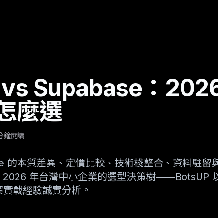
e vs Supabase：20
怎麼選
 分鐘閱讀
upabase 的本質差異、定價比較、技術棧整合、資料
026 年台灣中小企業的選型決策樹——BotsUP 以百
 專案實戰經驗誠實分析。