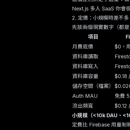
Next.js 多人 SaaS 你會很
2. 定價：小規模時差不
先放兩個現實數字（都是 
項目
F
月費底價
$0，
資料庫讀取
Firest
資料庫寫入
Firest
資料庫容量
$0.18
儲存空間（檔案）
$0.02
Auth MAU
免費 5
流出頻寬
$0.12 
小規模（<10k DAU、<1
定費比 Firebase 