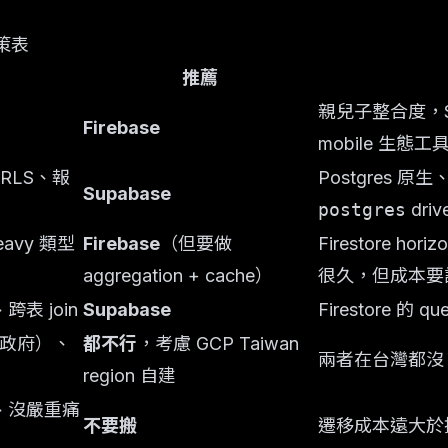
策表
推薦
+
親兒子整合度，Su
Firebase
mobile 生態工
要 RLS、報
Postgres 原生
Supabase
postgres
dri
eavy 類型
Firebase
（但要做
Firestore hor
aggregation + cache）
很久，但成本要
跨表 join
Supabase
Firestore 的
政府）、
都不行
，考慮 GCP Taiwan
兩者在台灣都沒 r
region 自建
一半、沒嚴重痛
不要搬
遷移成本遠大於