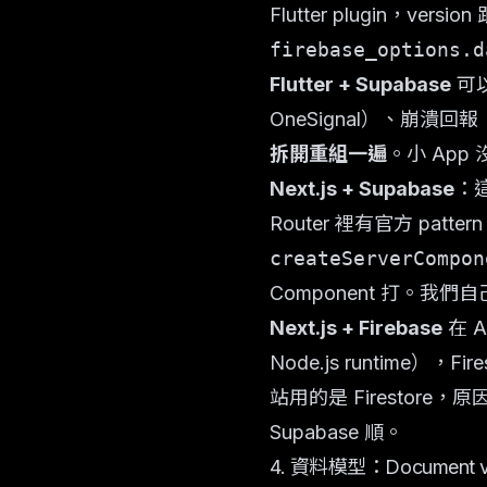
Flutter plugin，versio
firebase_options.d
Flutter + Supabase
可
OneSignal）、崩潰回報（得
拆開重組一遍
。小 Ap
Next.js + Supabase
：
Router 裡有官方 pattern，
createServerCompon
Component 打。我們自
Next.js + Firebase
在 A
Node.js runtime）
站用的是 Firestore，原因
Supabase 順。
4. 資料模型：Document