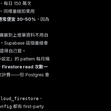
每日 150 萬次
% 以上。同樣量級如果用
通常便宜 30–50%
，因為
可以橫向擴展到上億筆資料不用自
。Supabase 這個量級會
ning，還得自己管。
」的 pattern 每月燒
，
Firestore read 次數一
計費——但 Postgres 會
cloud_firestore
、
onfig
都有 first-party