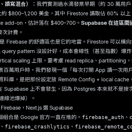
AU、讀寫混合）
：我們實測過水滴發票早期（約 30 萬用戶、
月費大約 $800–1,200 美金，其中 Firestore 讀取佔 60
pute add-on，估計落在 $400–700。
Supabase 在這區間
不是按次計費。
是 Firebase 的舒適區也是它的地雷。Firestore 
果 query pattern 沒設計好，成本會線性（甚至指數）爆炸
tical scaling 上限，要考慮 read replica、partitio
百萬用戶時，我們發現一個「每次打開 App 讀一次用戶設定
，是把那份設定放 Remote Config + local cache
Supabase 上不會發生，因為 Postgres 本來就不是按次
、連線池爆掉）。
irebase，Next.js 選 Supabase
組合是 Google 官方一直在推的。
firebase_auth
、
、
firebase_crashlytics
、
firebase_remote_c