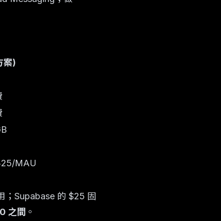
方案)
費
費
GB
325/MAU
；Supabase 的 $25 固
0 之間
。