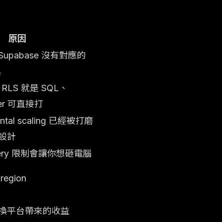
原因
pabase 沒有對應的
具
、RLS 就是 SQL、
ver 可直接打
izontal scaling 已經被打磨
設計
 query 限制會讓你想砸電腦
egion
換平台帶來的收益