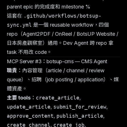
parent epic 的完成度和 milestone %
這套在
.github/workflows/botsup-
sync.yml
是一個 reusable workflow，四個
repo（Agent2PDF / OnReel / BotsUP Website /
日本房產觀察室）通用。Dev Agent 跨 repo 拿
task 不用改 code。
MCP Server #3：botsup-cms — CMS Agent
職責
：內容管理（article / channel / review
queue）、招聘（job posting / application）、媒
體資產。
主要 tools
：
create_article
,
update_article
,
submit_for_review
,
approve_content
,
publish_article
,
create_channel
,
create_job
,