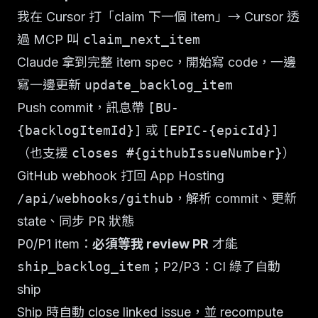
我在 Cursor 打「claim 下一個 item」→ Cursor 透
過 MCP 叫
claim_next_item
Claude 拿到完整 item spec，開始寫 code，一邊
寫一邊更新
update_backlog_item
Push commit，訊息帶
[BU-
{backlogItemId}]
或
[EPIC-{epicId}]
（也支援
closes #{githubIssueNumber}
）
GitHub webhook 打回 App Hosting
/api/webhooks/github
，解析 commit、更新
state、同步 PR 狀態
P0/P1 item：
必須等我 review PR
才能
ship_backlog_item
；P2/P3：CI 綠了自動
ship
Ship 時自動 close linked issue，並 recompute