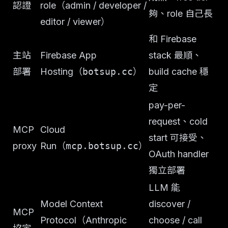
認證
role（admin / developer /
夠、role 自己長
editor / viewer）
和 Firebase
主站
Firebase App
stack 最順、
部署
Hosting（
botsup.cc
）
build cache 穩
定
pay-per-
request、cold
MCP
Cloud
start 可接受、
proxy
Run（
mcp.botsup.cc
）
OAuth handler
獨立部署
LLM 能
Model Context
discover /
MCP
Protocol（Anthropic
choose / call