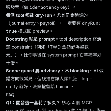
張發票（做
idempotencyKey
）。
每個 tool 都能 dry-run
。尤其是會動錢的
（journal entry、payroll），一定要有
dryRun:
true
模式回 preview。
Docstring 就是 prompt
。tool description 寫清
楚 constraint（例如「TWD 金額必為整數
元」），比你事後在 system prompt 亡羊補牢好
十倍。
Scope guard 要 advisory，不 blocking
。AI 做
錯方向很常見，但硬擋會讓人類抓狂。log +
notify 就好，決策權留給 human。
FAQ
Q1：開發這一套花了多久？
核心 4 個 MCP
server 從 scratch 到 production 約 10 個月，我一