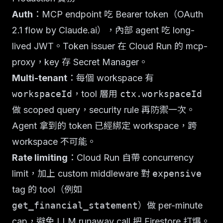
Auth
：MCP endpoint 吃 Bearer token（OAuth
2.1 flow by Claude.ai），內部 agent 吃 long-
lived JWT。Token issuer 在 Cloud Run 的 mcp-
proxy，key 存 Secret Manager。
Multi-tenant
：每個 workspace 有
workspaceId
，tool 層用
ctx.workspaceId
做 scoped query，security rule 再防禦一次。
Agent 拿到的 token 已經綁定 workspace，跨
workspace 不可能。
Rate limiting
：Cloud Run 自帶 concurrency
limit，加上 custom middleware 對
expensive
tag 的 tool（例如
get_financial_statement
）做 per-minute
cap，避免 LLM runaway call 把 Firestore 打爆。