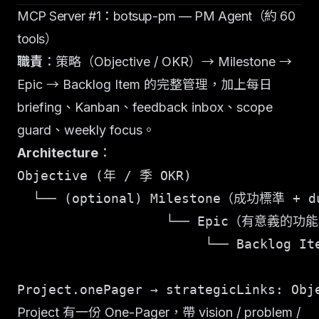
MCP Server #1：botsup-pm — PM Agent（約 60
tools）
職責
：策略（Objective / OKR）→ Milestone →
Epic → Backlog Item 的完整管理，加上每日
briefing、Kanban、feedback inbox、scope
guard、weekly focus。
Architecture
：
Objective (年 / 季 OKR)

  └── (optional) Milestone（成功標準 + du
                   └── Epic（有意義的功
                        └── Backlog 
Project 有一份 One-Pager，帶 vision / problem /