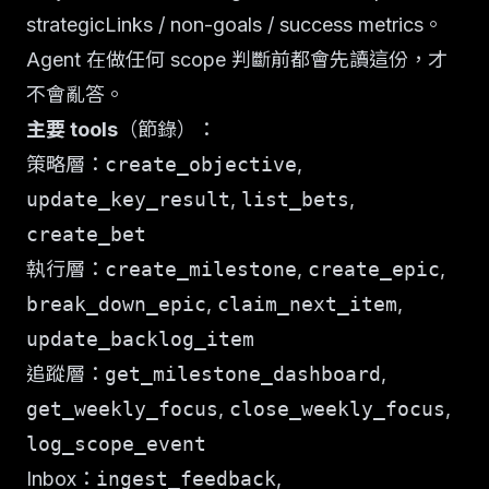
strategicLinks / non-goals / success metrics。
Agent 在做任何 scope 判斷前都會先讀這份，才
不會亂答。
主要 tools
（節錄）：
策略層：
create_objective
,
update_key_result
,
list_bets
,
create_bet
執行層：
create_milestone
,
create_epic
,
break_down_epic
,
claim_next_item
,
update_backlog_item
追蹤層：
get_milestone_dashboard
,
get_weekly_focus
,
close_weekly_focus
,
log_scope_event
Inbox：
ingest_feedback
,