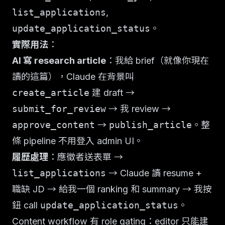
list_applications
,
update_application_status
。
實際用法
：
AI 寫 research article
：我給 brief（就像你現在
讀的這篇），Claude 在背景叫
create_article
建 draft →
submit_for_review
→ 我 review →
approve_content
→
publish_article
。整
條 pipeline 不用登入 admin UI。
履歷處理
：應徵者送表單 →
list_applications
→ Claude 讀 resume +
職缺 JD → 給我一個 ranking 和 summary → 我按
鈕 call
update_application_status
。
Content workflow 有 role gating：editor 只能建