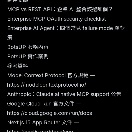
MCP vs REST API：企業 AI 整合該選哪個？
Enterprise MCP OAuth security checklist
Enterprise AI Agent：四個常見 failure mode 與對
策
BotsUP 服務內容
BotsUP 實作案例
參考資料
Model Context Protocol 官方規範 —
https://modelcontextprotocol.io/
Anthropic：Claude.ai native MCP support 公告
Google Cloud Run 官方文件 —
https://cloud.google.com/run/docs
Next.js 15 App Router 文件 —
https://nextjs.org/docs/app