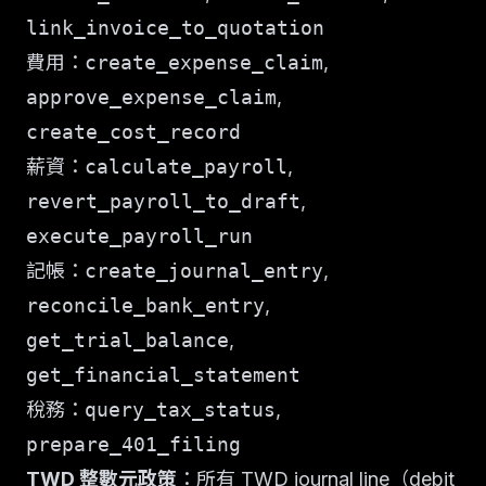
link_invoice_to_quotation
費用：
create_expense_claim
,
approve_expense_claim
,
create_cost_record
薪資：
calculate_payroll
,
revert_payroll_to_draft
,
execute_payroll_run
記帳：
create_journal_entry
,
reconcile_bank_entry
,
get_trial_balance
,
get_financial_statement
稅務：
query_tax_status
,
prepare_401_filing
TWD 整數元政策
：所有 TWD journal line（debit