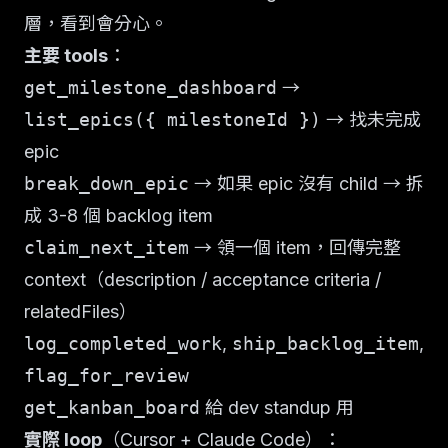
層，看到會分心。
主要 tools
：
get_milestone_dashboard
→
list_epics({ milestoneId })
→ 找未完成
epic
break_down_epic
→ 如果 epic 沒有 child → 拆
成 3-8 個 backlog item
claim_next_item
→ 領一個 item，回傳完整
context（description / acceptance criteria /
relatedFiles）
log_completed_work
,
ship_backlog_item
,
flag_for_review
get_kanban_board
給 dev standup 用
實際 loop
（Cursor + Claude Code）：